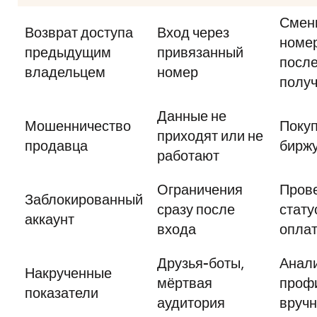
Смен
Возврат доступа
Вход через
номер
предыдущим
привязанный
посл
владельцем
номер
полу
Данные не
Мошенничество
Покуп
приходят или не
продавца
биржу
работают
Ограничения
Пров
Заблокированный
сразу после
стату
аккаунт
входа
опла
Друзья-боты,
Анал
Накрученные
мёртвая
проф
показатели
аудитория
вруч