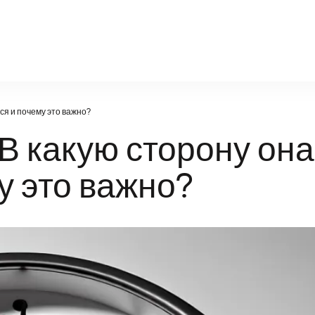
poznanie-21vek.ru
ся и почему это важно?
 В какую сторону она
у это важно?