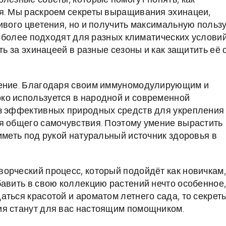
лезные советы, которые помогут понять, как
ия. Мы раскроем секреты выращивания эхинацеи,
ивого цветения, но и получить максимальную польз
наиболее подходят для разных климатических условий
ть за эхинацеей в разные сезоны и как защитить её 
тение. Благодаря своим иммуномодулирующим и
ко используется в народной и современной
из эффективных природных средств для укрепления
я общего самочувствия. Поэтому умение вырастить
иметь под рукой натуральный источник здоровья в
орческий процесс, который подойдёт как новичкам,
бавить в свою коллекцию растений нечто особенное
ться красотой и ароматом летнего сада, то секрет
ия станут для вас настоящим помощником.