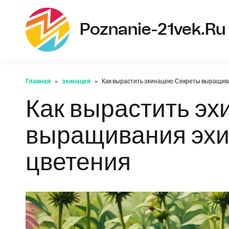
Poznanie-21vek.ru
Главная
эхинацея
Как вырастить эхинацею: Секреты выращива
Как вырастить эх
выращивания эхи
цветения