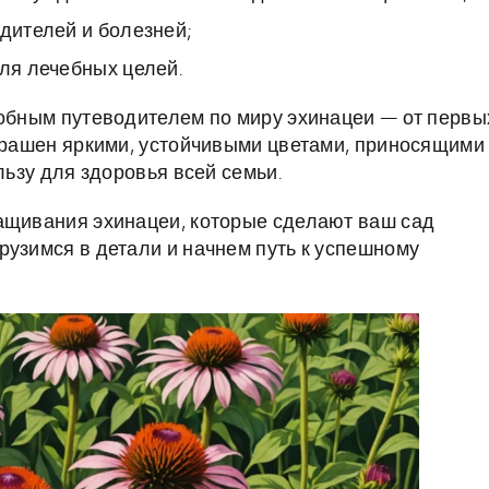
едителей и болезней;
для лечебных целей.
робным путеводителем по миру эхинацеи — от первы
украшен яркими, устойчивыми цветами, приносящими
льзу для здоровья всей семьи.
ращивания эхинацеи, которые сделают ваш сад
рузимся в детали и начнем путь к успешному