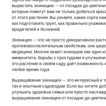
Здесь вы найдёте подробное руководство и по
вырастить эхинацею — от посадки до цветен
которые помогут вам не только добиться крас
от этого растения. Вы узнаете, какие сорта 
как подготовить грунт, как правильно ухажива
вредителей и болезней.
Эхинацея — это не просто декоративное рас
противовоспалительным свойствам, она широ
медицине. Многие знают эхинацею как один 
иммунитета, борьбы с простудами и улучшени
это растение в своём саду даёт возможность 
любое время года.
Выращивание эхинацеи — это интересный и тв
так и опытным садоводам. Если вы хотите до
улучшить здоровье семьи или просто наслажда
выращивания эхинацеи от посадки до цветен