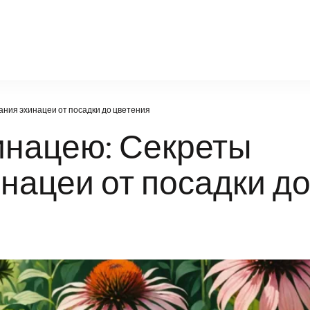
poznanie-21vek.ru
ния эхинацеи от посадки до цветения
инацею: Секреты
нацеи от посадки д