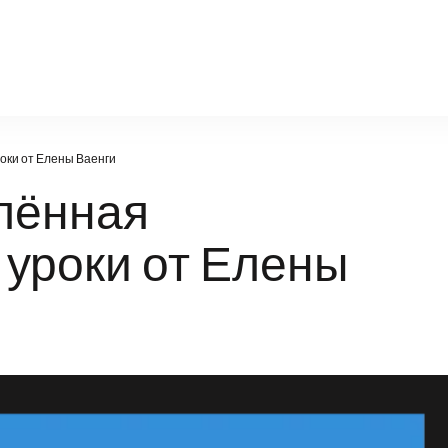
poznanie-21vek.ru
оки от Елены Ваенги
лённая
 уроки от Елены