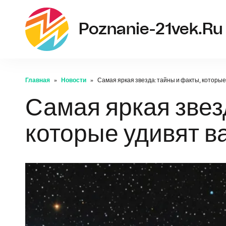
Poznanie-21vek.ru
Главная
Новости
Самая яркая звезда: тайны и факты, которые
Самая яркая звез
которые удивят в