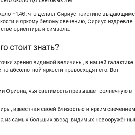
его около 8,6 световых лет.
коло −1.46, что делает Сириус поистине выдающимс
ркости и яркому белому свечению, Сириус издревле
стве ориентира и символа.
го стоит знать?
точки зрения видимой величины, в нашей галактике
 по абсолютной яркости превосходят его. Вот
ии Ориона, чья светимость превышает солнечную в
иры, известная своей близостью и ярким свечением
на из самых больших звезд, видимых невооружённы