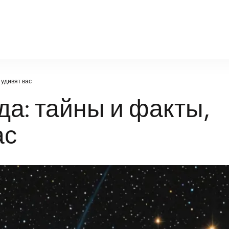
poznanie-21vek.ru
 удивят вас
да: тайны и факты,
ас