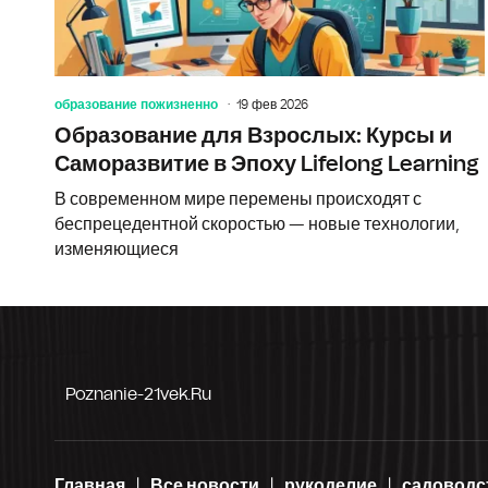
образование пожизненно
19 фев 2026
Образование для Взрослых: Курсы и
Саморазвитие в Эпоху Lifelong Learning
В современном мире перемены происходят с
беспрецедентной скоростью — новые технологии,
изменяющиеся
Poznanie-21vek.ru
Главная
Все новости
рукоделие
садоводс