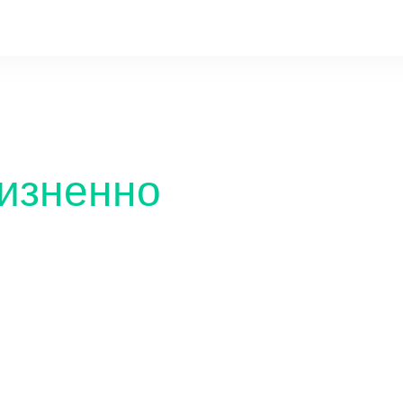
.ru
изненно
Образов