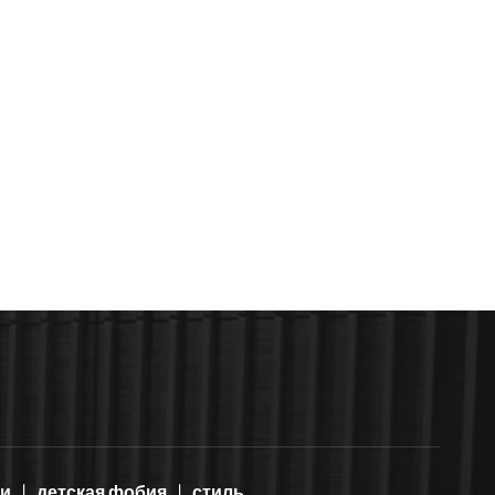
ми
детская фобия
стиль