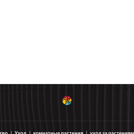
тво
Уход
комнатные растения
уход за растения