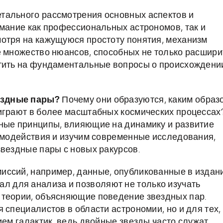
тального рассмотрения основных аспектов и
имание как профессиональных астрономов, так и
отря на кажущуюся простоту понятия, механизм
е множество нюансов, способных не только расшири
етить на фундаментальные вопросы о происхождени
ездные пары?
Почему они образуются, каким образ
играют в более масштабных космических процессах
вные принципы, влияющие на динамику и развитие
аимодействия и изучим современные исследования,
звездные пары с новых ракурсов.
иссий, например, данные, опубликованные в издан
ал для анализа и позволяют не только изучать
 теории, объясняющие поведение звездных пар.
 специалистов в области астрономии, но и для тех,
ием галактик, ведь двойные звезды часто служат