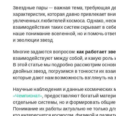
Звездные пары — важная тема, требующая де
характеристик, которая давно привлекает вн
увлеченных любителей космоса. Однако, несм
взаимодействия таких систем скрывает в себ
наше понимание вселенной, но и помочь отв
и эволюции звезд.
Многие задаются вопросом:
как работает зв
взаимодействуют между собой, и какую роль 
В этой статье мы подробно рассмотрим осно
двойных звезд, погрузимся в тонкости их вз
которые дают нам возможность взглянуть на 
Научные наблюдения и данные космических м
«Чемпионат»
, предоставляют богатый матери
отдельные системы, но и формировать общие
Понимание их работы актуально не только для
кто интересуется космосом, физикой и развит