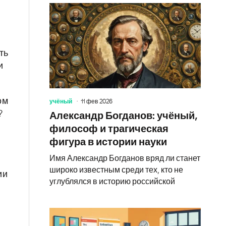
ть
и
ом
учёный
11 фев 2026
?
Александр Богданов: учёный,
философ и трагическая
фигура в истории науки
Имя Александр Богданов вряд ли станет
широко известным среди тех, кто не
ии
углублялся в историю российской