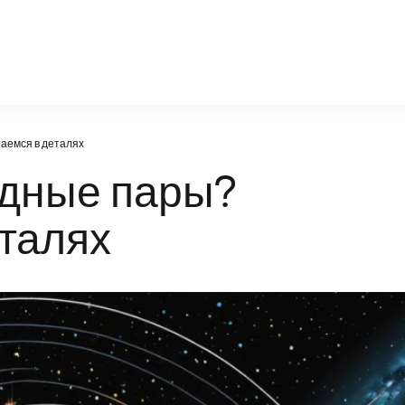
poznanie-21vek.ru
аемся в деталях
здные пары?
талях