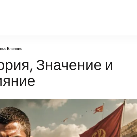
poznanie-21vek.ru
нное Влияние
ория, Значение и
ияние