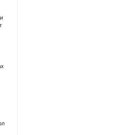
 и
т
ах
ол