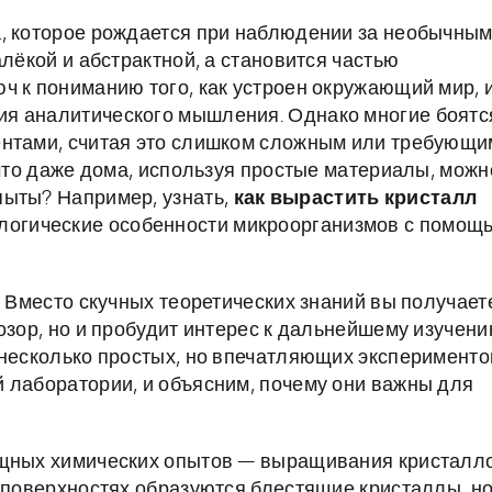
а, которое рождается при наблюдении за необычны
алёкой и абстрактной, а становится частью
ч к пониманию того, как устроен окружающий мир, 
я аналитического мышления. Однако многие боятс
ентами, считая это слишком сложным или требующи
 что даже дома, используя простые материалы, можн
пыты? Например, узнать,
как вырастить кристалл
иологические особенности микроорганизмов с помощ
. Вместо скучных теоретических знаний вы получает
озор, но и пробудит интерес к дальнейшему изучен
 несколько простых, но впечатляющих эксперименто
 лаборатории, и объясним, почему они важны для
ищных химических опытов — выращивания кристалл
х поверхностях образуются блестящие кристаллы, н