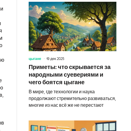
ми
и
я
м
о
цыгане
19 дек 2025
ью
Приметы: что скрывается за
народными суевериями и
е
чего боятся цыгане
ию
В мире, где технологии и наука
в,
продолжают стремительно развиваться,
многие из нас всё же не перестают
ов
о