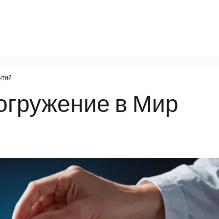
poznanie-21vek.ru
ытий
огружение в Мир