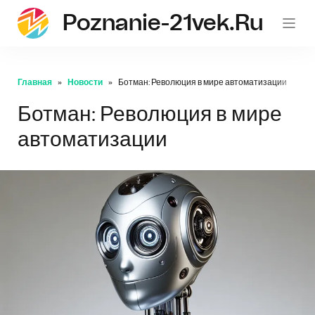
Poznanie-21vek.ru
Главная
Новости
Ботман: Революция в мире автоматизации
Ботман: Революция в мире
автоматизации