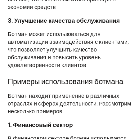
экономии средств.
3. Улучшение качества обслуживания
Ботман может использоваться для
автоматизации взаимодействия с клиентами,
что позволяет улучшить качество
обслуживания и повысить уровень
удовлетворенности клиентов.
Примеры использования ботмана
Ботман находит применение в различных
отраслях и сферах деятельности. Рассмотрим
несколько примеров:
1. Финансовый сектор
В финансовом секторе ботман используется