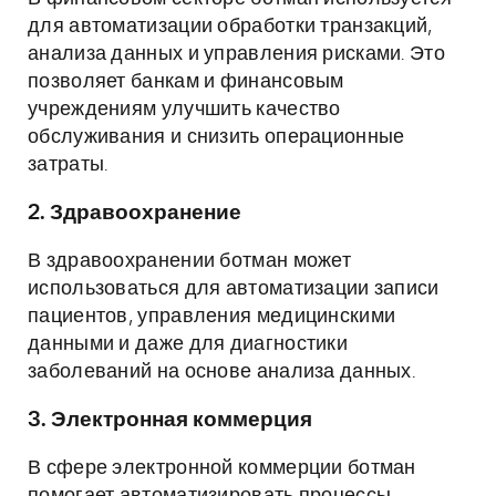
для автоматизации обработки транзакций,
анализа данных и управления рисками. Это
позволяет банкам и финансовым
учреждениям улучшить качество
обслуживания и снизить операционные
затраты.
2. Здравоохранение
В здравоохранении ботман может
использоваться для автоматизации записи
пациентов, управления медицинскими
данными и даже для диагностики
заболеваний на основе анализа данных.
3. Электронная коммерция
В сфере электронной коммерции ботман