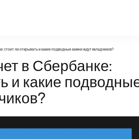
poznanie-21vek.ru
: стоит ли открывать и какие подводные камни ждут вкладчиков?
ет в Сбербанке:
ть и какие подводны
чиков?