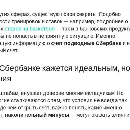
ругих сферах, существуют свои секреты. Подобно
ости тренировок и ставок — например, подробнее о
ях
ставок на баскетбол
— так и в банковских продукт
обы не попасть в неприятную ситуацию. Именно
ающую информацию о
счет подводные Сбербанк
и н
й счет.
 Сбербанке кажется идеальным, н
ния
штабам, внушает доверие многим вкладчикам. Но
огие сталкиваются с тем, что условия не всегда так
де чем открыть счет, важно понять, какие именно
т,
накопительный минусы
— могут оказать влияни